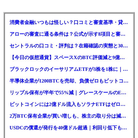
消費者金融いつもは怪しい？口コミと審査基準・貸付条件を調査
アローの審査に通る条件は？公式が示す8項目と審査時間
セントラルの口コミ・評判は？在籍確認の実態と30日金利0円の落とし穴
【今日の仮想通貨】スペースXのBTC評価減と9億株の解禁。208億円相当のBTCが盗難
ブラックロックのイーサリアムETFが3株を1株に｜年初来37%安
半導体企業が1200BTCを売却、負債ゼロもビットコイン戦略は後退
リップル保有が半年で55%減｜グレースケールのETF、純資産1.6億ドル減
ビットコインには2億ドル流入もソラナETFはゼロ｜5営業日連続で停止
2万BTC保有企業が買い増しも、株主の取り分は減少｜目標と逆行
USDCの償還が発行を40億ドル超過｜利回り低下も収益は増加