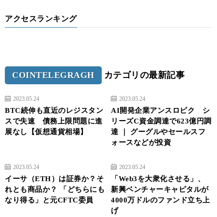
アクセスランキング
COINTELEGRAGH
カテゴリの最新記事
2023.05.24
2023.05.24
BTC続伸も直近のレジスタン
AI開発企業アンスロピク シ
スで失速 債務上限問題に進
リーズC資金調達で623億円調
展なし【仮想通貨相場】
達 ｜ グーグルやセールスフ
ォースなどが投資
2023.05.24
2023.05.24
イーサ（ETH）は証券か？そ
「Web3を大衆化させる」、
れとも商品か？ 「どちらにも
新興ベンチャーキャピタルが
なり得る」と元CFTC委員
4000万ドルのファンド立ち上
げ