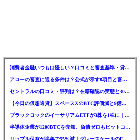
消費者金融いつもは怪しい？口コミと審査基準・貸付条件を調査
アローの審査に通る条件は？公式が示す8項目と審査時間
セントラルの口コミ・評判は？在籍確認の実態と30日金利0円の落とし穴
【今日の仮想通貨】スペースXのBTC評価減と9億株の解禁。208億円相当のBTCが盗難
ブラックロックのイーサリアムETFが3株を1株に｜年初来37%安
半導体企業が1200BTCを売却、負債ゼロもビットコイン戦略は後退
リップル保有が半年で55%減｜グレースケールのETF、純資産1.6億ドル減