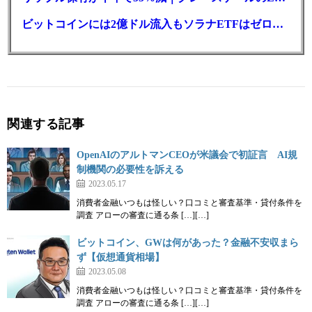
ビットコインには2億ドル流入もソラナETFはゼロ｜5営業日連続で停止
関連する記事
OpenAIのアルトマンCEOが米議会で初証言 AI規
制機関の必要性を訴える
2023.05.17
消費者金融いつもは怪しい？口コミと審査基準・貸付条件を
調査 アローの審査に通る条 […][…]
ビットコイン、GWは何があった？金融不安収まら
ず【仮想通貨相場】
2023.05.08
消費者金融いつもは怪しい？口コミと審査基準・貸付条件を
調査 アローの審査に通る条 […][…]