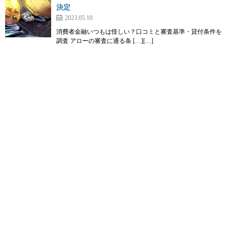
決定
2023.05.10
消費者金融いつもは怪しい？口コミと審査基準・貸付条件を
調査 アローの審査に通る条 […][…]