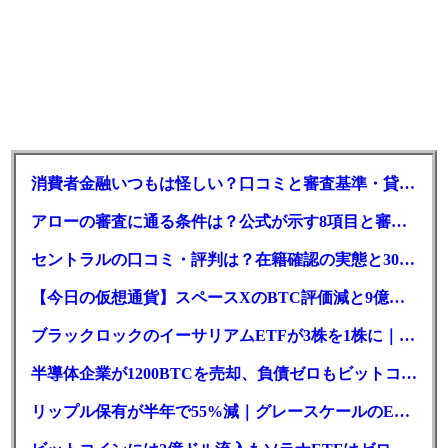
消費者金融いつもは怪しい？口コミと審査基準・貸付条件を調査
アローの審査に通る条件は？公式が示す8項目と審査時間
セントラルの口コミ・評判は？在籍確認の実態と30日金利0円の落とし穴
【今日の仮想通貨】スペースXのBTC評価減と9億株の解禁。208億円相当のBTCが盗難
ブラックロックのイーサリアムETFが3株を1株に｜年初来37%安
半導体企業が1200BTCを売却、負債ゼロもビットコイン戦略は後退
リップル保有が半年で55%減｜グレースケールのETF、純資産1.6億ドル減