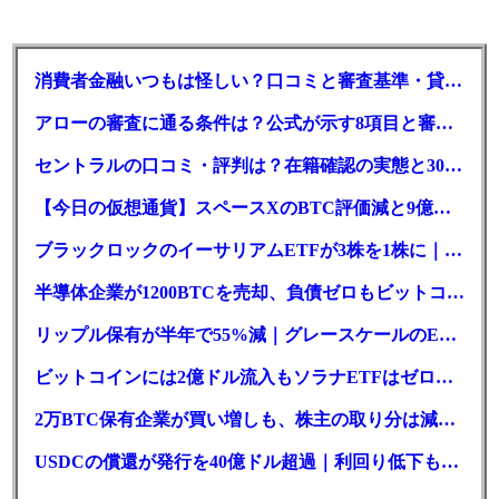
消費者金融いつもは怪しい？口コミと審査基準・貸付条件を調査
アローの審査に通る条件は？公式が示す8項目と審査時間
セントラルの口コミ・評判は？在籍確認の実態と30日金利0円の落とし穴
【今日の仮想通貨】スペースXのBTC評価減と9億株の解禁。208億円相当のBTCが盗難
ブラックロックのイーサリアムETFが3株を1株に｜年初来37%安
半導体企業が1200BTCを売却、負債ゼロもビットコイン戦略は後退
リップル保有が半年で55%減｜グレースケールのETF、純資産1.6億ドル減
ビットコインには2億ドル流入もソラナETFはゼロ｜5営業日連続で停止
2万BTC保有企業が買い増しも、株主の取り分は減少｜目標と逆行
USDCの償還が発行を40億ドル超過｜利回り低下も収益は増加