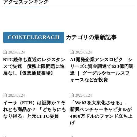
アクセスランキング
COINTELEGRAGH
カテゴリの最新記事
2023.05.24
2023.05.24
BTC続伸も直近のレジスタン
AI開発企業アンスロピク シ
スで失速 債務上限問題に進
リーズC資金調達で623億円調
展なし【仮想通貨相場】
達 ｜ グーグルやセールスフ
ォースなどが投資
2023.05.24
2023.05.24
イーサ（ETH）は証券か？そ
「Web3を大衆化させる」、
れとも商品か？ 「どちらにも
新興ベンチャーキャピタルが
なり得る」と元CFTC委員
4000万ドルのファンド立ち上
げ