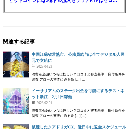
ビットコインには2億ドル流入もソラナETFはゼロ｜5営業日連続で停止
関連する記事
中国江蘇省常熟市、公務員給与は全てデジタル人民
元で支給に
2023.04.23
消費者金融いつもは怪しい？口コミと審査基準・貸付条件を
調査 アローの審査に通る条 […][…]
イーサリアムのステーク出金を可能にするテストネ
ット浙江、2月1日稼働
2023.02.01
消費者金融いつもは怪しい？口コミと審査基準・貸付条件を
調査 アローの審査に通る条 […][…]
破綻したクアドリガCX、近日中に返金スケジュール