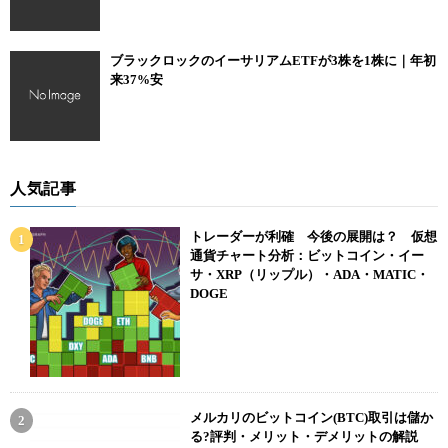
ブラックロックのイーサリアムETFが3株を1株に｜年初
来37%安
人気記事
トレーダーが利確 今後の展開は？ 仮想
通貨チャート分析：ビットコイン・イー
サ・XRP（リップル）・ADA・MATIC・
DOGE
メルカリのビットコイン(BTC)取引は儲か
る?評判・メリット・デメリットの解説