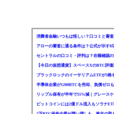
消費者金融いつもは怪しい？口コミと審査
アローの審査に通る条件は？公式が示す8
セントラルの口コミ・評判は？在籍確認の
【今日の仮想通貨】スペースXのBTC評価減
ブラックロックのイーサリアムETFが3株を
半導体企業が1200BTCを売却、負債ゼ
リップル保有が半年で55%減｜グレースケー
ビットコインには2億ドル流入もソラナET
2万BTC保有企業が買い増しも、株主の