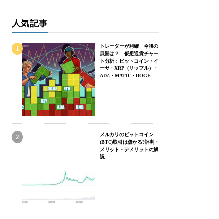
人気記事
トレーダーが利確 今後の
展開は？ 仮想通貨チャー
ト分析：ビットコイン・イ
ーサ・XRP（リップル）・
ADA・MATIC・DOGE
メルカリのビットコイン
(BTC)取引は儲かる?評判・
メリット・デメリットの解
説