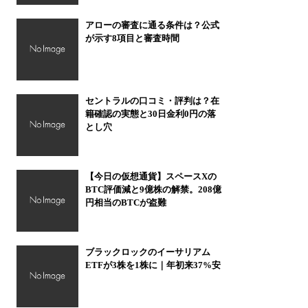
アローの審査に通る条件は？公式
が示す8項目と審査時間
セントラルの口コミ・評判は？在
籍確認の実態と30日金利0円の落
とし穴
【今日の仮想通貨】スペースXの
BTC評価減と9億株の解禁。208億
円相当のBTCが盗難
ブラックロックのイーサリアム
ETFが3株を1株に｜年初来37%安