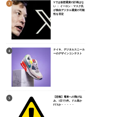
Xでは仮想通貨の計画はな
い ： イーロン・マスク氏
が独自デジタル通貨の可能
性を否定
ナイキ、デジタルスニーカ
ーのデザインコンテスト
【悲報】電車への飛び込
み、1日で5件。ドル高か
FTXか・・・・・