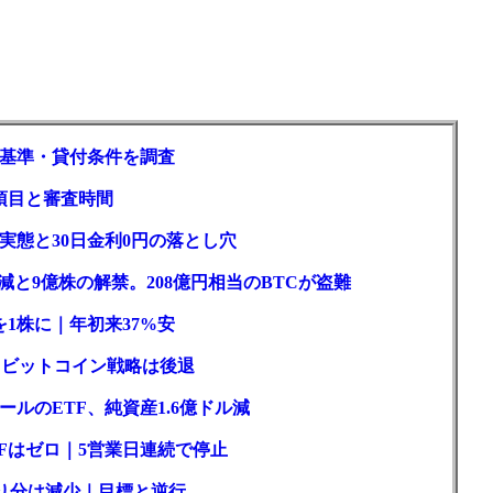
基準・貸付条件を調査
項目と審査時間
実態と30日金利0円の落とし穴
と9億株の解禁。208億円相当のBTCが盗難
1株に｜年初来37%安
ロもビットコイン戦略は後退
ルのETF、純資産1.6億ドル減
Fはゼロ｜5営業日連続で停止
取り分は減少｜目標と逆行