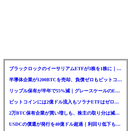
ブラックロックのイーサリアムETFが3株を1株に｜年初来37%安
半導体企業が1200BTCを売却、負債ゼロもビットコイン戦略は後退
リップル保有が半年で55%減｜グレースケールのETF、純資産1.6億ドル減
ビットコインには2億ドル流入もソラナETFはゼロ｜5営業日連続で停止
2万BTC保有企業が買い増しも、株主の取り分は減少｜目標と逆行
USDCの償還が発行を40億ドル超過｜利回り低下も収益は増加