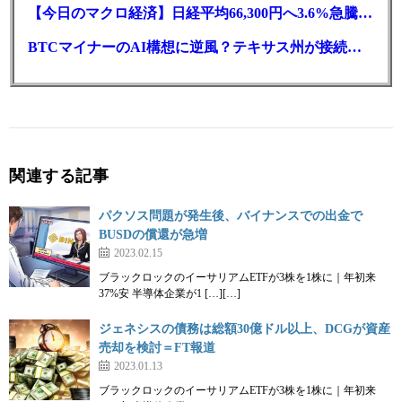
【今日のマクロ経済】日経平均66,300円へ3.6%急騰もAI投資回収懸念が再燃
BTCマイナーのAI構想に逆風？テキサス州が接続審査を厳格化
関連する記事
パクソス問題が発生後、バイナンスでの出金で
BUSDの償還が急増
2023.02.15
ブラックロックのイーサリアムETFが3株を1株に｜年初来
37%安 半導体企業が1 […][…]
ジェネシスの債務は総額30億ドル以上、DCGが資産
売却を検討＝FT報道
2023.01.13
ブラックロックのイーサリアムETFが3株を1株に｜年初来