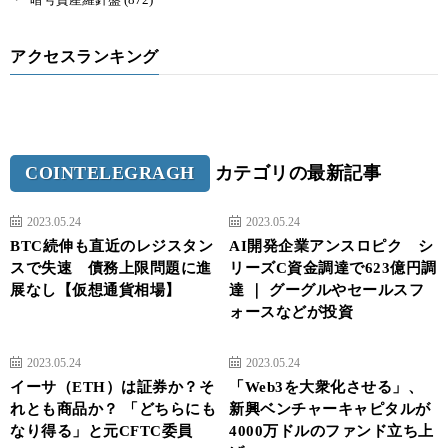
アクセスランキング
COINTELEGRAGH
カテゴリの最新記事
2023.05.24
2023.05.24
BTC続伸も直近のレジスタン
AI開発企業アンスロピク シ
スで失速 債務上限問題に進
リーズC資金調達で623億円調
展なし【仮想通貨相場】
達 ｜ グーグルやセールスフ
ォースなどが投資
2023.05.24
2023.05.24
イーサ（ETH）は証券か？そ
「Web3を大衆化させる」、
れとも商品か？ 「どちらにも
新興ベンチャーキャピタルが
なり得る」と元CFTC委員
4000万ドルのファンド立ち上