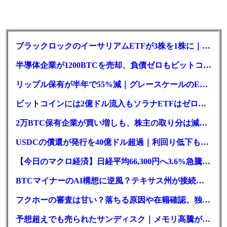
ブラックロックのイーサリアムETFが3株を1株に｜年初来37%安
半導体企業が1200BTCを売却、負債ゼロもビットコイン戦略は後退
リップル保有が半年で55%減｜グレースケールのETF、純資産1.6億ドル減
ビットコインには2億ドル流入もソラナETFはゼロ｜5営業日連続で停止
2万BTC保有企業が買い増しも、株主の取り分は減少｜目標と逆行
USDCの償還が発行を40億ドル超過｜利回り低下も収益は増加
【今日のマクロ経済】日経平均66,300円へ3.6%急騰もAI投資回収懸念が再燃
BTCマイナーのAI構想に逆風？テキサス州が接続審査を厳格化
フクホーの審査は甘い？落ちる原因や在籍確認、独自の方式を徹底解説
予想超えでも売られたサンディスク｜メモリ高騰がDePINにも波及か