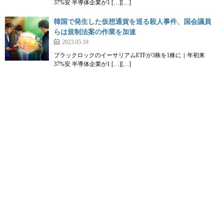
37%安 半導体企業が1 […][…]
韓国で発生した仮想通貨を巡る殺人事件、国会議員
らは規制法案の作業を加速
2023.05.18
ブラックロックのイーサリアムETFが3株を1株に｜年初来
37%安 半導体企業が1 […][…]